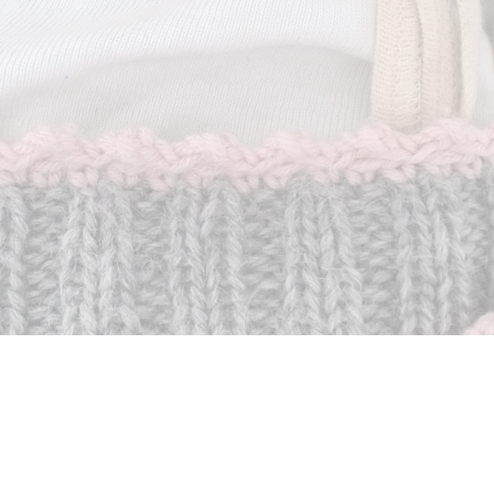
Anja Fleischmann
Tel 0162-6270 404
e-mail: anjafleischmann@gmx.de